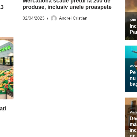
Mercadona scade prețul la 200 de
13
produse, inclusiv unele proaspete
02/04/2023
Andrei Cristian
ați