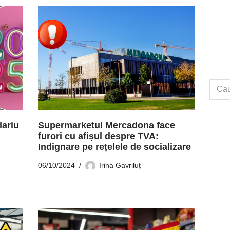
lariu
Supermarketul Mercadona face
furori cu afișul despre TVA:
Indignare pe rețelele de socializare
06/10/2024
Irina Gavriluț