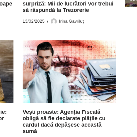
roape
surpriză: Mii de lucrători vor trebui
să răspundă la Trezorerie
13/02/2025
Irina Gavriluț
ie:
Vești proaste: Agenția Fiscală
or
obligă să fie declarate plățile cu
cardul dacă depășesc această
sumă