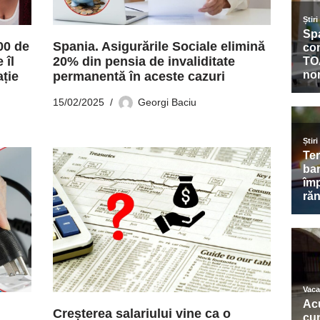
00 de
Spania. Asigurările Sociale elimină
 îl
20% din pensia de invaliditate
ație
permanentă în aceste cazuri
15/02/2025
Georgi Baciu
Creșterea salariului vine ca o