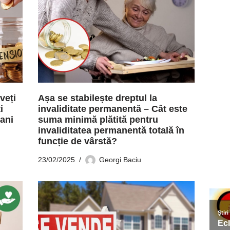
veți
Așa se stabilește dreptul la
i
invaliditate permanentă – Cât este
 ani
suma minimă plătită pentru
invaliditatea permanentă totală în
funcție de vârstă?
23/02/2025
Georgi Baciu