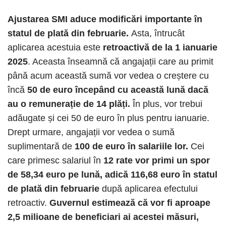
Ajustarea SMI aduce modificări importante în
statul de plată din februarie.
Asta, întrucât
aplicarea acestuia este
retroactivă de la 1 ianuarie
2025
. Aceasta înseamnă că angajații care au primit
până acum această sumă vor vedea o creștere cu
încă
50 de euro începând cu această lună dacă
au o remunerație de 14 plăți.
În plus, vor trebui
adăugate și cei 50 de euro în plus pentru ianuarie.
Drept urmare, angajații vor vedea o sumă
suplimentară de
100 de euro în salariile lor.
Cei
care primesc salariul în
12 rate vor primi un spor
de 58,34 euro pe lună, adică 116,68 euro în statul
de plată din februarie
după aplicarea efectului
retroactiv.
Guvernul estimează că vor fi aproape
2,5 milioane de beneficiari ai acestei măsuri,