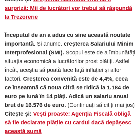
surpriză: Mii de lucrători vor trebui să răspundă
la Trezorerie
Începutul de an a adus cu sine această noutate
importantă.
Și anume,
creșterea Salariului Minim
Interprofesional (SMI).
Scopul este de a îmbunătăți
situația economică a lucrătorilor prost plătiți. Astfel
încât, aceștia să poată face față inflației și altor
factori.
Creșterea convenită este de 4,4%, ceea
ce înseamnă că noua cifră se ridică la 1.184 de
euro pe lună în 14 plăți. Adică un salariu anual
brut de 16.576 de euro.
(Continuați să citiți mai jos)
Citește și:
Vești proaste: Agenția Fiscală obligă
să fie declarate plățile cu cardul dacă depășesc
această sumă