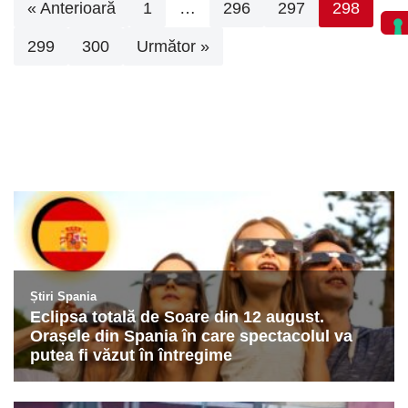
« Anterioară
1
…
296
297
298
299
300
Următor »