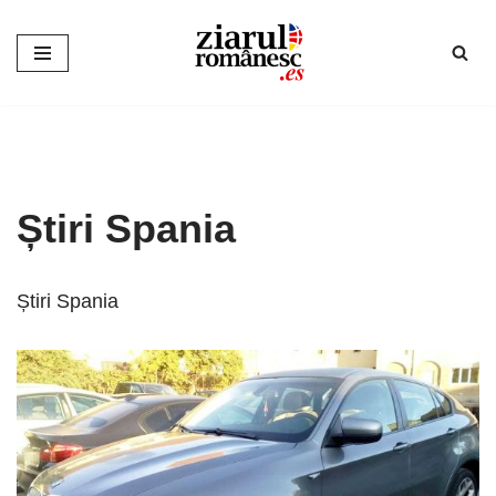
Sari
la
conținut
Știri Spania
Știri Spania