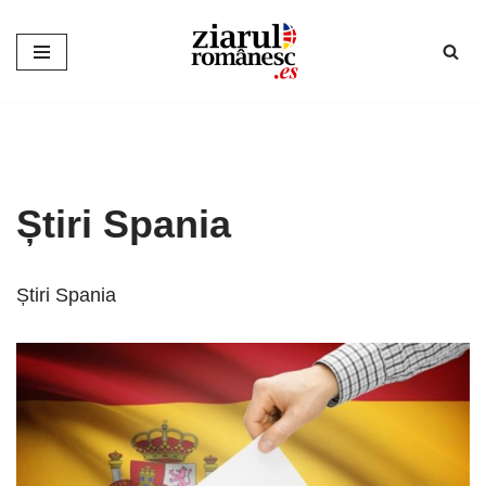
Sari
la
conținut
Știri Spania
Știri Spania