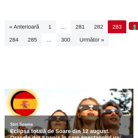
« Anterioară
1
…
281
282
283
284
285
…
300
Următor »