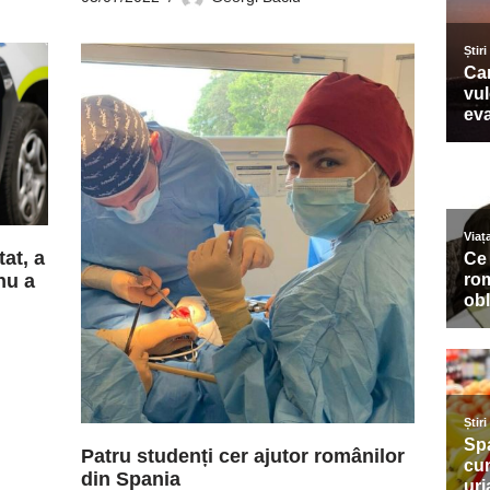
at, a
nu a
Patru studenți cer ajutor românilor
din Spania