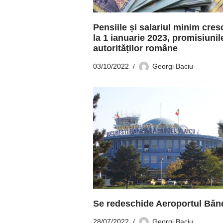
Pensiile și salariul minim cres
la 1 ianuarie 2023, promisiunil
autorităților române
03/10/2022
Georgi Baciu
Se redeschide Aeroportul Băn
28/07/2022
Georgi Baciu