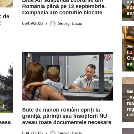
Blue Air suspendă zborurile din
România până pe 12 septembrie.
Compania are conturile blocate
c de
e
06/09/2022
Georgi Baciu
Sute de minori români opriți la
graniță, părinţii sau însoţitorii NU
easa
aveau toate documentele necesare
03/07/2022
Georgi Baciu