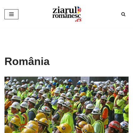
Sari
la
conținut
România