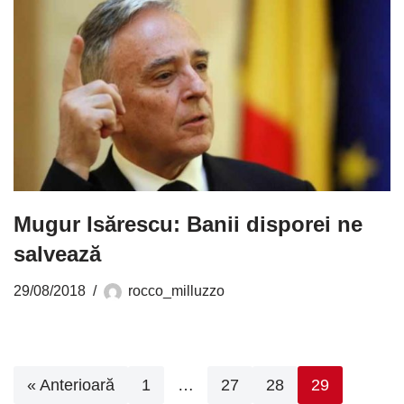
Mugur Isărescu: Banii disporei ne
salvează
29/08/2018
rocco_milluzzo
« Anterioară
1
…
27
28
29