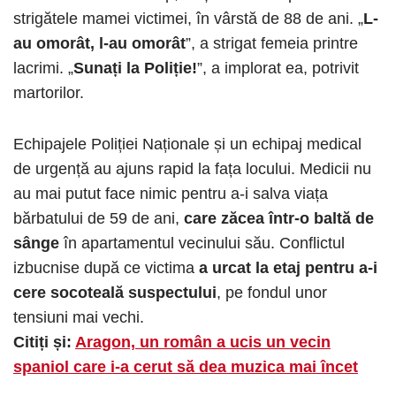
strigătele mamei victimei, în vârstă de 88 de ani. „
L-
au omorât, l-au omorât
”, a strigat femeia printre
lacrimi. „
Sunați la Poliție!
”, a implorat ea, potrivit
martorilor.
Echipajele Poliției Naționale și un echipaj medical
de urgență au ajuns rapid la fața locului. Medicii nu
au mai putut face nimic pentru a-i salva viața
bărbatului de 59 de ani,
care zăcea într-o baltă de
sânge
în apartamentul vecinului său. Conflictul
izbucnise după ce victima
a urcat la etaj pentru a-i
cere socoteală suspectului
, pe fondul unor
tensiuni mai vechi.
Citiți și:
Aragon, un român a ucis un vecin
spaniol care i-a cerut să dea muzica mai încet