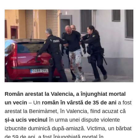
Român arestat la Valencia, a înjunghiat mortal
un vecin
– Un
român în vârstă de 35 de ani
a fost
arestat la Benimàmet, în Valencia, fiind acuzat că
și-a ucis vecinul
în urma unei dispute violente
izbucnite duminică după-amiază. Victima, un bărbat
de 59 de ani, a fost înjunghiată mortal în