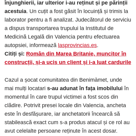
înjunghierii, iar ulterior i-au reținut și pe părinții
acestuia
. Un cuțit a fost găsit în locuință și trimis la
laborator pentru a fi analizat. Judecătorul de serviciu
a dispus transportarea trupului la Institutul de
Medicină Legală din Valencia pentru efectuarea
autopsiei, informează
lasprovincias.es
.
Citiți și:
Român din Marea Britanie, muncitor în
construcții, și-a ucis un client și i-a luat cardurile
Cazul a șocat comunitatea din Benimàmet, unde
mai mulți locatari
s-au adunat în fața imobilului
în
momentul în care trupul victimei a fost scos din
clădire. Potrivit presei locale din Valencia, ancheta
este în desfășurare, iar anchetatorii încearcă să
stabilească exact cum s-a produs atacul și ce rol au
avut celelalte persoane reținute în acest dosar.