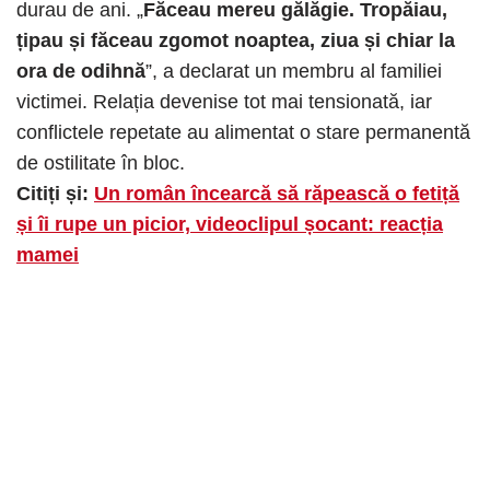
durau de ani. „
Făceau mereu gălăgie. Tropăiau,
țipau și făceau zgomot noaptea, ziua și chiar la
ora de odihnă
”, a declarat un membru al familiei
victimei. Relația devenise tot mai tensionată, iar
conflictele repetate au alimentat o stare permanentă
de ostilitate în bloc.
Citiți și:
Un român încearcă să răpească o fetiță
și îi rupe un picior, videoclipul șocant: reacția
mamei