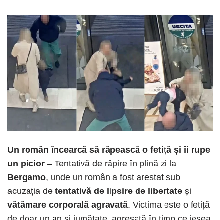
Un român încearcă să răpească o fetiță și îi rupe
un picior
– Tentativă de răpire în plină zi la
Bergamo
, unde un român a fost arestat sub
acuzația de
tentativă de lipsire de libertate
și
vătămare corporală agravată
. Victima este o fetiță
de doar un an și jumătate, agresată în timp ce ieșea