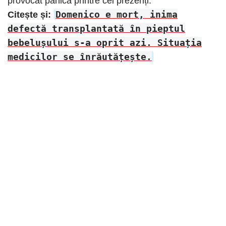
provocat panică printre cei prezenți.
Domenico e mort, inima
Citește și:
defectă transplantată în pieptul
bebelușului s-a oprit azi. Situația
medicilor se înrăutățește.