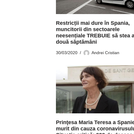
Restricții mai dure în Spania,
muncitorii din sectoarele
neesențiale TREBUIE să stea 
două săptămâni
30/03/2020
Andrei Cristian
Prinţesa Maria Teresa a Spanie
murit din cauza coronavirusulu