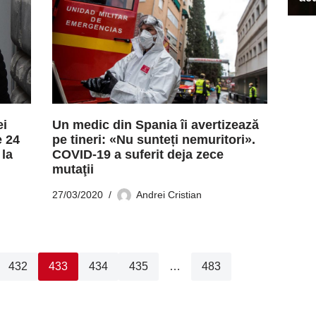
ei
Un medic din Spania îi avertizează
e 24
pe tineri: «Nu sunteți nemuritori».
 la
COVID-19 a suferit deja zece
mutaţii
27/03/2020
Andrei Cristian
432
433
434
435
…
483