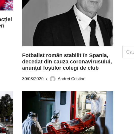
cției
ri
Fotbalist român stabilit în Spania,
decedat din cauza coronavirusului,
anunțul foștilor colegi de club
30/03/2020
Andrei Cristian