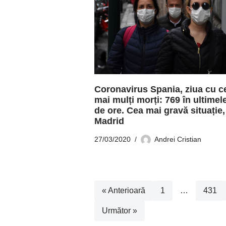
Coronavirus Spania, ziua cu c
mai mulți morți: 769 în ultimel
de ore. Cea mai gravă situație,
Madrid
27/03/2020
Andrei Cristian
« Anterioară
1
…
431
Următor »