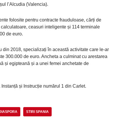
șul l’Alcudia (Valencia).
te folosite pentru contracte frauduloase, cărți de
, calculatoare, ceasuri inteligente și 114 terminale
000 de euro.
din 2018, specializați în această activitate care le-ar
ste 300.000 de euro. Ancheta a culminat cu arestarea
nă și egipteană și a unei femei anchetate de
nstanță și Instrucție numărul 1 din Carlet.
 DIASPORA
STIRI SPANIA