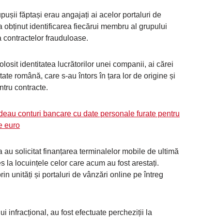
șii făptași erau angajați ai acelor portaluri de
a obținut identificarea fiecărui membru al grupului
a contractelor frauduloase.
 folosit identitatea lucrătorilor unei companii, ai cărei
tate română, care s-au întors în țara lor de origine și
ntru contracte.
ideau conturi bancare cu date personale furate pentru
e euro
 au solicitat finanțarea terminalelor mobile de ultimă
s la locuințele celor care acum au fost arestați.
rin unități și portaluri de vânzări online pe întreg
 infracțional, au fost efectuate percheziții la