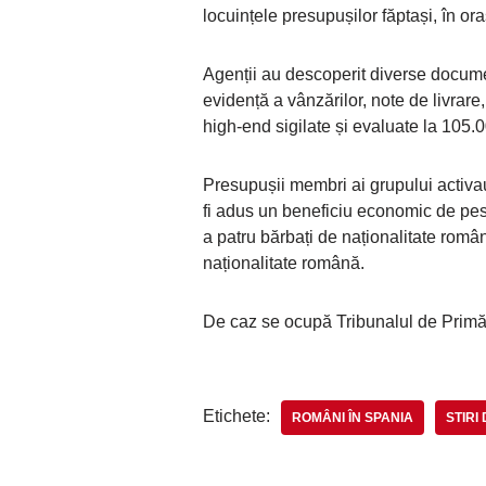
locuințele presupușilor făptași, în ora
Agenții au descoperit diverse documen
evidență a vânzărilor, note de livrare
high-end sigilate și evaluate la 105.
Presupușii membri ai grupului activau 
fi adus un beneficiu economic de pe
a patru bărbați de naționalitate româ
naționalitate română.
De caz se ocupă Tribunalul de Primă I
Etichete:
ROMÂNI ÎN SPANIA
STIRI