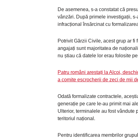
De asemenea, s-a constatat că presupu
vânzări. După primele investigații, s-
infracțional însărcinat cu formalizare
Potrivit Gărzii Civile, acest grup ar fi
angajați sunt majoritatea de naționali
nu știau că datele lor erau folosite pe
Patru români arestați la Alcoi, desch
a comite escrocherii de zeci de mii d
Odată formalizate contractele, aceștia
generație pe care le-au primit mai ale
Ulterior, terminalele au fost vândute p
teritoriul național.
Pentru identificarea membrilor grupului