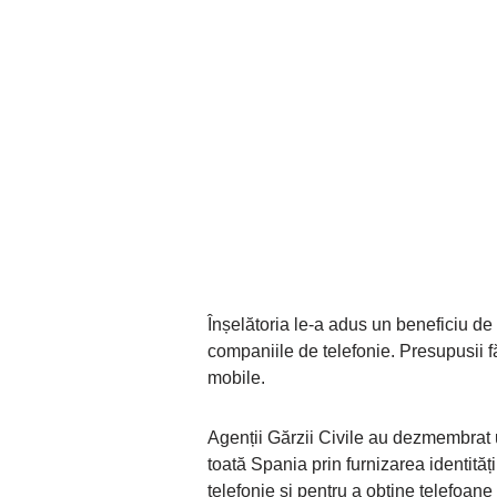
Înșelătoria le-a adus un beneficiu de
companiile de telefonie. Presupusii fă
mobile.
Agenții Gărzii Civile au dezmembrat 
toată Spania prin furnizarea identităț
telefonie și pentru a obține telefoane