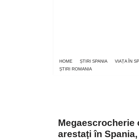
Sari
la
conținut
HOME
ȘTIRI SPANIA
VIAȚA ÎN 
ȘTIRI ROMANIA
Megaescrocherie c
arestați în Spania