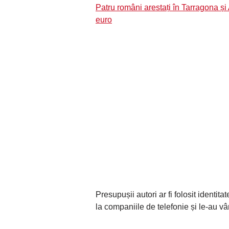
Patru români arestați în Tarragona ș
euro
Presupușii autori ar fi folosit identi
la companiile de telefonie și le-au vân