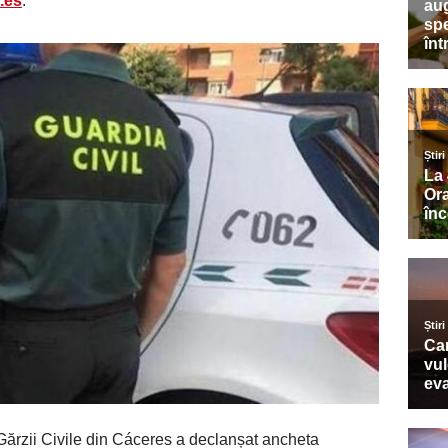
.es
.
 Gărzii Civile din Cáceres a declanșat ancheta