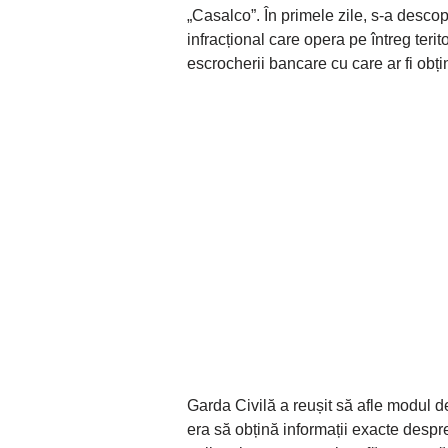
„Casalco”. În primele zile, s-a descop
infracțional care opera pe întreg terit
escrocherii bancare cu care ar fi obț
Garda Civilă a reușit să afle modul d
era să obțină informații exacte despr