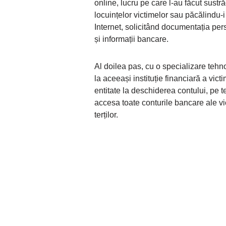
online, lucru pe care l-au făcut sus
locuințelor victimelor sau păcălindu-i
Internet, solicitând documentația per
și informații bancare.
Al doilea pas, cu o specializare tehno
la aceeași instituție financiară a vic
entitate la deschiderea contului, pe t
accesa toate conturile bancare ale vict
terților.