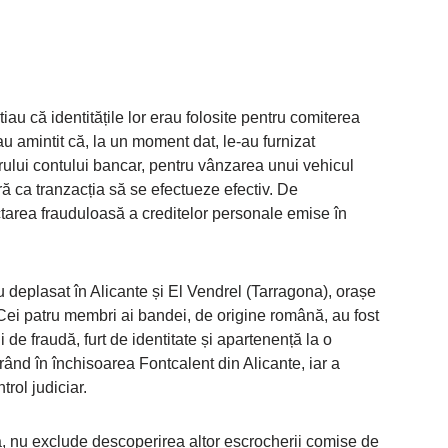
iau că identitățile lor erau folosite pentru comiterea
-au amintit că, la un moment dat, le-au furnizat
ărului contului bancar, pentru vânzarea unui vehicul
ără ca tranzacția să se efectueze efectiv. De
ctarea frauduloasă a creditelor personale emise în
u deplasat în Alicante și El Vendrel (Tarragona), orașe
Cei patru membri ai bandei, de origine română, au fost
 de fraudă, furt de identitate și apartenență la o
ntrând în închisoarea Fontcalent din Alicante, iar a
rol judiciar.
, nu exclude descoperirea altor escrocherii comise de