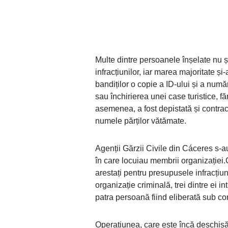
Multe dintre persoanele înșelate nu șt
infracțiunilor, iar marea majoritate și
bandiților o copie a ID-ului și a num
sau închirierea unei case turistice, f
asemenea, a fost depistată și contra
numele părților vătămate.
Agenții Gărzii Civile din Cáceres s-a
în care locuiau membrii organizației.
arestați pentru presupusele infracțiuni
organizație criminală, trei dintre ei i
patra persoană fiind eliberată sub cont
Operațiunea, care este încă deschisă