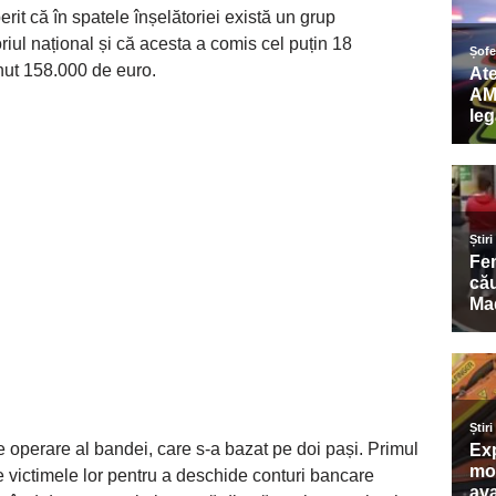
erit că în spatele înșelătoriei există un grup
oriul național și că acesta a comis cel puțin 18
inut 158.000 de euro.
e operare al bandei, care s-a bazat pe doi pași. Primul
e victimele lor pentru a deschide conturi bancare