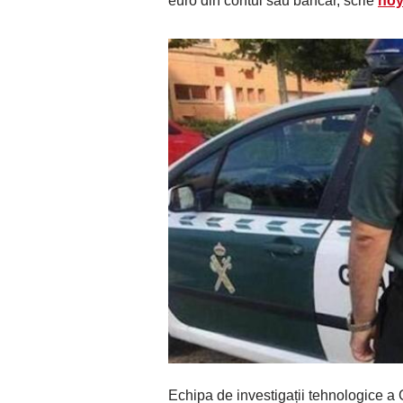
euro din contul său bancar, scrie
hoy
Echipa de investigații tehnologice a