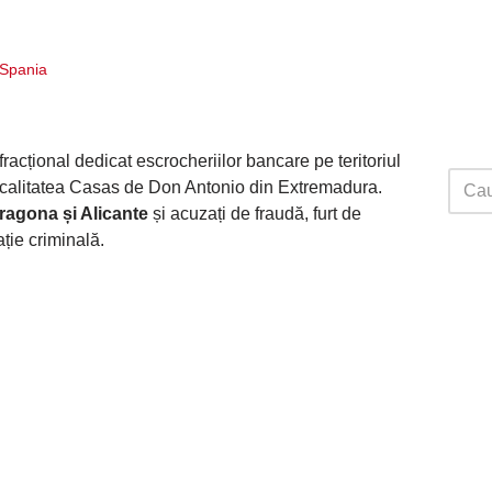
i Spania
fracțional dedicat escrocheriilor bancare pe teritoriul
ocalitatea Casas de Don Antonio din Extremadura.
rragona și Alicante
și acuzați de fraudă, furt de
ație criminală.