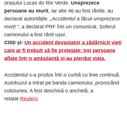
orașului Lucas do Rio Verde.
Unsprezece
persoane au murit
, iar alte 46 au fost rănite, au
declarat autoritățile.
„Accidentul a făcut unsprezece
morți
”, a declarat PRF într-un comunicat. Șoferul
camionului a fost rănit ușor.
Citiți și:
Un accident devastator a zădărnicit vieți
care ar fi trebuit să fie protejate: trei persoane
aflate într‑o ambulanță și-au pierdut viața.
Accidentul s-a produs într-o curbă cu linie continuă.
Autobuzul a intrat pe banda camionului, provocând
coliziunea. A fost deschisă o anchetă, a
relatat
Reuters
.