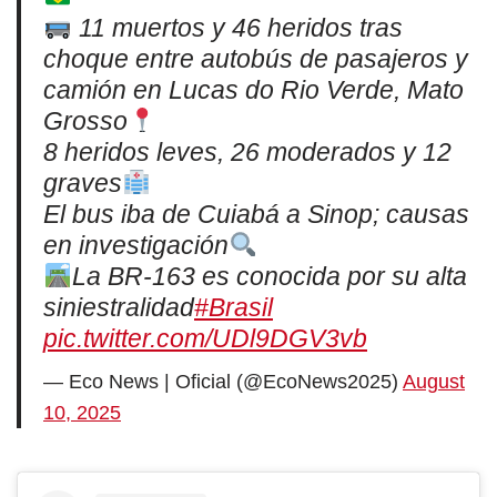
11 muertos y 46 heridos tras
choque entre autobús de pasajeros y
camión en Lucas do Rio Verde, Mato
Grosso
8 heridos leves, 26 moderados y 12
graves
El bus iba de Cuiabá a Sinop; causas
en investigación
La BR-163 es conocida por su alta
siniestralidad
#Brasil
pic.twitter.com/UDl9DGV3vb
— Eco News | Oficial (@EcoNews2025)
August
10, 2025