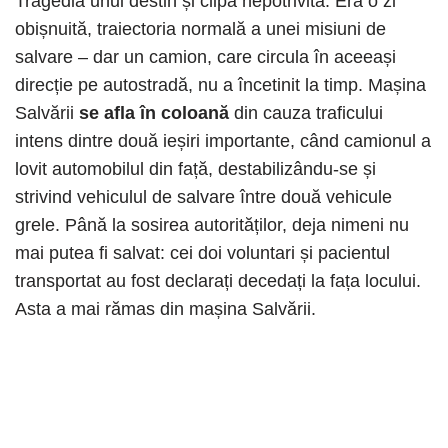
Tragedia unui destin și clipa nepotrivită. Era o zi
obișnuită, traiectoria normală a unei misiuni de
salvare – dar un camion, care circula în aceeași
direcție pe autostradă, nu a încetinit la timp. Mașina
Salvării
se afla în coloană
din cauza traficului
intens dintre două ieșiri importante, când camionul a
lovit automobilul din față, destabilizându-se și
strivind vehiculul de salvare între două vehicule
grele. Până la sosirea autorităților, deja nimeni nu
mai putea fi salvat: cei doi voluntari și pacientul
transportat au fost declarați decedați la fața locului.
Asta a mai rămas din mașina Salvării.