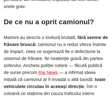
unele grav.
De ce
nu a oprit camionul
?
Martorii au descris o lovitură brutală,
fără semne de
frânare bruscă:
camionul nu a redus viteza înainte
de impact, ceea ce sugerează fie o defecțiune la
sistemul de frânare, fie neatenție gravă din partea
șoferului. Ancheta poliției rutiere — făcută publică
de surse precum
Rai News
— a infirmat ideea
inițială că camionul ar fi invadat o altă bandă:
toate
vehiculele circulau în aceeași direcție
, într-o
coloană ce staționa din cauza traficului intens