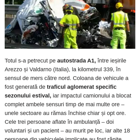
Totul s-a petrecut pe
autostrada A1,
între ieșirile
Arezzo și Valdarno (Italia), la kilometrul 339, în
sensul de mers către nord. Coloana de vehicule a
fost generată de
traficul aglomerat specific
sezonului estival,
iar impactul camionului a blocat
complet ambele sensuri timp de mai multe ore –
unele sectoare au rămas închise chiar și opt ore.
Cele trei persoane aflate în ambulanță – doi
voluntari și un pacient – au murit pe loc, iar alte 18
persoane din vehiculele implicate au fost rănite,