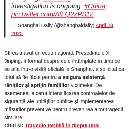
investigation is ongoing.
#China
pic.twitter.com/AfFQ2zPS12
— Shanghai Daily (@shanghaidaily)
April 29,
2025
Știrea a avut un ecou național. Președintele Xi
Jinping, informat despre cele întâmplate în timp ce
se afla într-o vizită oficială la Shanghai, a solicitat ca
totul să fie făcut pentru
a asigura asistență
răniților și sprijin familiilor
victimelor. De
asemenea, a cerut intensificarea controalelor de
siguranță ale unităților publice și implementarea
măsurilor preventive pentru prevenirea altor tragedii
similare.
Citiți și:
Tragedie teribilă în timpul unei