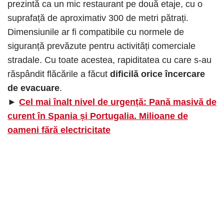
prezintă ca un mic restaurant pe două etaje, cu o
suprafață de aproximativ 300 de metri pătrați.
Dimensiunile ar fi compatibile cu normele de
siguranță prevăzute pentru activități comerciale
stradale. Cu toate acestea, rapiditatea cu care s-au
răspândit flăcările a făcut
dificilă orice încercare
de evacuare
.
►
Cel mai înalt nivel de urgență: Pană masivă de
curent în Spania și Portugalia. Milioane de
oameni fără electricitate