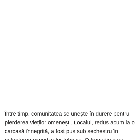
Între timp, comunitatea se unește în durere pentru
pierderea vieților omenești. Localul, redus acum la o
carcasă înnegrită, a fost pus sub sechestru în
așteptarea expertizelor tehnice. O tragedie care