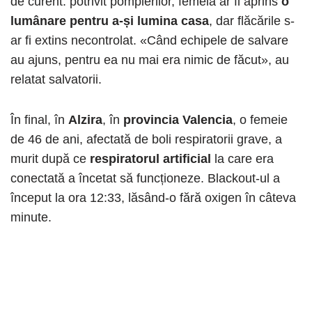
de curent: potrivit pompierilor, femeia ar fi aprins
o
lumânare pentru a-și lumina casa
, dar flăcările s-
ar fi extins necontrolat. «Când echipele de salvare
au ajuns, pentru ea nu mai era nimic de făcut», au
relatat salvatorii.
În final, în
Alzira
, în
provincia Valencia
, o femeie
de 46 de ani, afectată de boli respiratorii grave, a
murit după ce
respiratorul artificial
la care era
conectată a încetat să funcționeze. Blackout-ul a
început la ora 12:33, lăsând-o fără oxigen în câteva
minute.