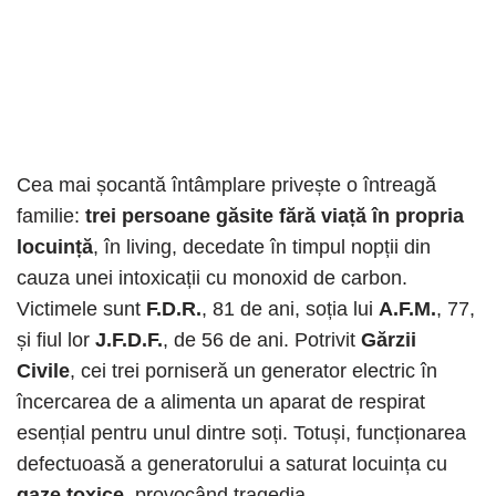
Cea mai șocantă întâmplare privește o întreagă
familie:
trei persoane găsite fără viață în propria
locuință
, în living, decedate în timpul nopții din
cauza unei intoxicații cu monoxid de carbon.
Victimele sunt
F.D.R.
, 81 de ani, soția lui
A.F.M.
, 77,
și fiul lor
J.F.D.F.
, de 56 de ani. Potrivit
Gărzii
Civile
, cei trei porniseră un generator electric în
încercarea de a alimenta un aparat de respirat
esențial pentru unul dintre soți. Totuși, funcționarea
defectuoasă a generatorului a saturat locuința cu
gaze toxice
, provocând tragedia.