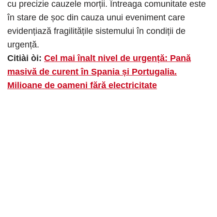
cu precizie cauzele morții. Întreaga comunitate este
în stare de șoc din cauza unui eveniment care
evidențiază fragilitățile sistemului în condiții de
urgență.
Citiài òi:
Cel mai înalt nivel de urgență: Pană
masivă de curent în Spania și Portugalia.
Milioane de oameni fără electricitate