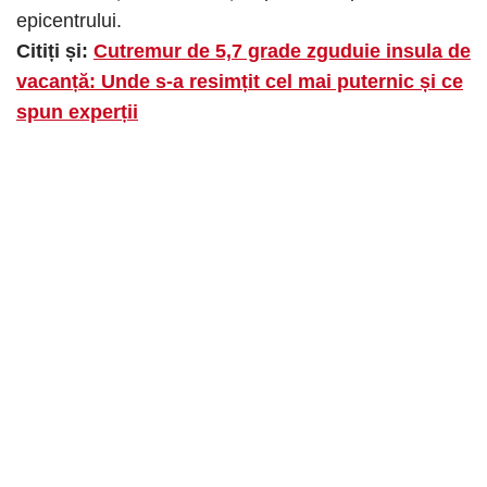
epicentrului.
Citiți și:
Cutremur de 5,7 grade zguduie insula de
vacanță: Unde s-a resimțit cel mai puternic și ce
spun experții