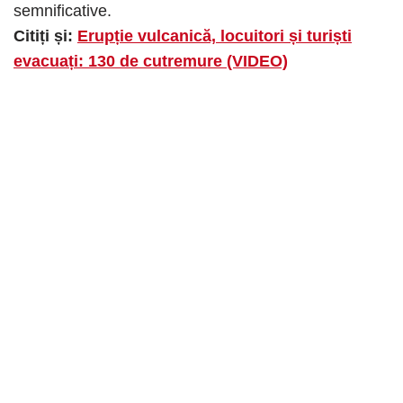
semnificative.
Citiți și:
Erupție vulcanică, locuitori și turiști
evacuați: 130 de cutremure (VIDEO)