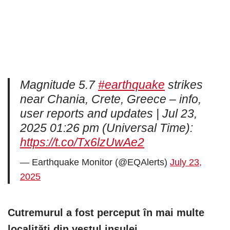
Magnitude 5.7
#earthquake
strikes
near Chania, Crete, Greece – info,
user reports and updates | Jul 23,
2025 01:26 pm (Universal Time):
https://t.co/Tx6lzUwAe2
— Earthquake Monitor (@EQAlerts)
July 23,
2025
Cutremurul a fost perceput în mai multe
localități din vestul insulei