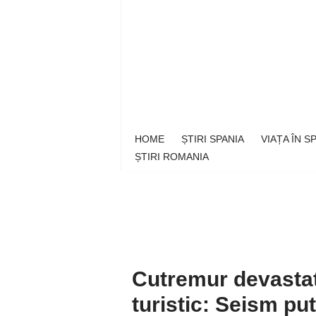
Sari
la
conținut
HOME
ȘTIRI SPANIA
VIAȚA ÎN 
ȘTIRI ROMANIA
Cutremur devastato
turistic: Seism pu