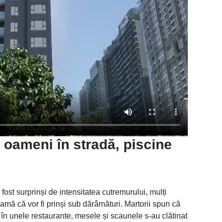
 oameni în stradă, piscine
 fost surprinși de intensitatea cutremurului, mulți
teamă că vor fi prinși sub dărâmături. Martorii spun că
r în unele restaurante, mesele și scaunele s-au clătinat