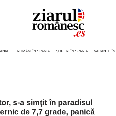
SPANIA
ROMÂNI ÎN SPANIA
ȘOFERI ÎN SPANIA
VACANȚE ÎN
r, s-a simțit în paradisul
ternic de 7,7 grade, panică