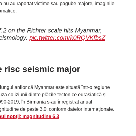
nda nu au raportat victime sau pagube majore, imaginile
amatice.
.2 on the Richter scale hits Myanmar,
Seismology.
pic.twitter.com/k0RQVKfbsZ
 risc seismic major
 lungul anilor că Myanmar este situată într-o regiune
za coliziunii dintre plăcile tectonice eurasiatică și
990-2019, în Birmania s-au înregistrat anual
itudine de peste 3.0, conform datelor internaționale.
ul nopții: magnitudine 6.3