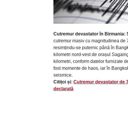
Cutremur devastator în Birmania: S
cutremur masiv cu magnitudinea de 7,
resimțindu-se puternic până în Bangko
kilometri nord-vest de orașul Sagain
kilometri, conform datelor furnizate
fost momente de haos, iar în Bangkok 
seismice.
Citițoi și:
Cutremur devastator de 7,
declarată