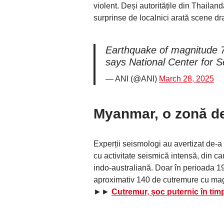
violent. Deși autoritățile din Thaila
surprinse de localnici arată scene dr
Earthquake of magnitude 7
says National Center for 
— ANI (@ANI)
March 28, 2025
Myanmar, o zonă de
Experții seismologi au avertizat de-a
cu activitate seismică intensă, din cau
indo-australiană. Doar în perioada 1
aproximativ 140 de cutremure cu magn
►►
Cutremur, șoc puternic în timp