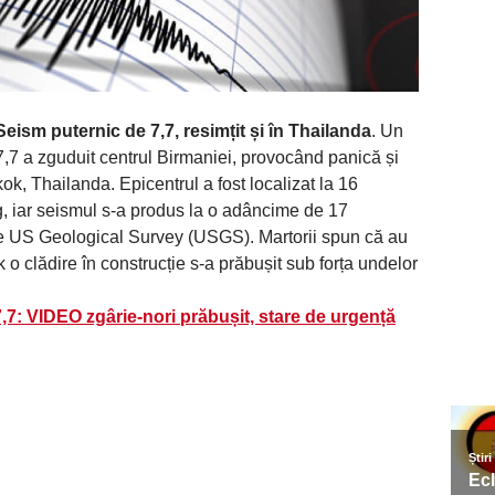
eism puternic de 7,7, resimțit și în Thailanda
. Un
7 a zguduit centrul Birmaniei, provocând panică și
k, Thailanda. Epicentrul a fost localizat la 16
g, iar seismul s-a produs la o adâncime de 17
 de US Geological Survey (USGS). Martorii spun că au
o clădire în construcție s-a prăbușit sub forța undelor
7: VIDEO zgârie-nori prăbușit, stare de urgență