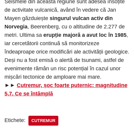
Seismele din această regiune sunt adesea însoțite
de activitate vulcanică, având în vedere că Jan
Mayen găzduiește
singurul vulcan activ din
Norvegia
, Beerenberg, cu o altitudine de 2.277 de
metri. Ultima sa
erupție majoră a avut loc în 1985
,
iar cercetătorii continuă să monitorizeze
îndeaproape orice modificări ale activității geologice.
Deși nu a fost emisă o alertă de tsunami, astfel de
evenimente rămân un risc potențial în cazul unor
mișcări tectonice de amploare mai mare.
►►
Cutremur, șoc foarte puternic: magnitudine
5,7. Ce se întâmplă
Etichete:
CUTREMUR