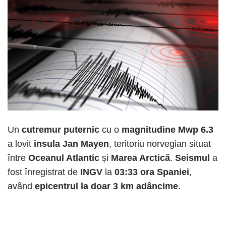
Un
cutremur puternic
cu o
magnitudine Mwp 6.3
a lovit
insula Jan Mayen
, teritoriu norvegian situat
între
Oceanul Atlantic
și
Marea Arctică
.
Seismul
a
fost înregistrat de
INGV
la
03:33 ora Spaniei
,
având
epicentrul la doar 3 km adâncime
.