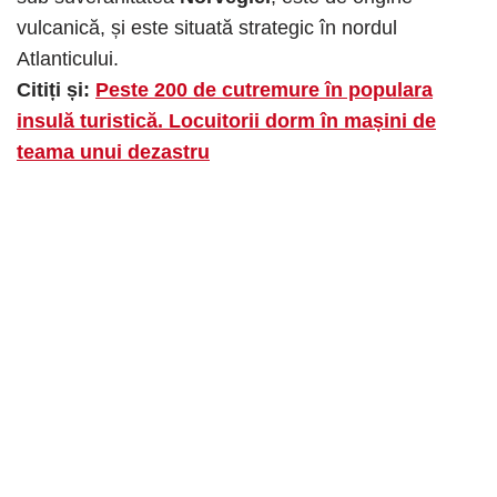
vulcanică, și este situată strategic în nordul
Atlanticului.
Citiți și:
Peste 200 de cutremure în populara
insulă turistică. Locuitorii dorm în mașini de
teama unui dezastru