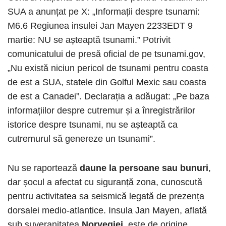
SUA a anunțat pe X: „Informații despre tsunami:
M6.6 Regiunea insulei Jan Mayen 2233EDT 9
martie: NU se așteaptă tsunami.” Potrivit
comunicatului de presă oficial de pe tsunami.gov,
„Nu există niciun pericol de tsunami pentru coasta
de est a SUA, statele din Golful Mexic sau coasta
de est a Canadei”. Declarația a adăugat: „Pe baza
informațiilor despre cutremur și a înregistrărilor
istorice despre tsunami, nu se așteaptă ca
cutremurul să genereze un tsunami”.
Nu se raportează
daune la persoane sau bunuri
,
dar șocul a afectat cu siguranță zona, cunoscută
pentru activitatea sa seismică legată de prezența
dorsalei medio-atlantice. Insula Jan Mayen, aflată
sub suveranitatea
Norvegiei
, este de origine