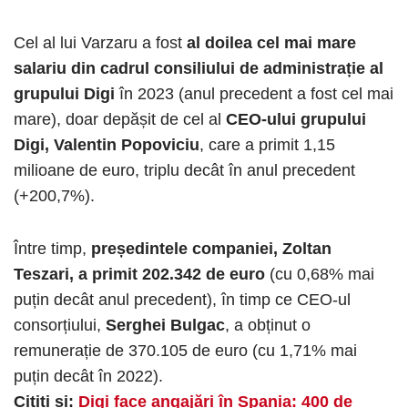
Cel al lui Varzaru a fost
al doilea cel mai mare
salariu din cadrul consiliului de administrație al
grupului Digi
în 2023 (anul precedent a fost cel mai
mare), doar depășit de cel al
CEO-ului grupului
Digi, Valentin Popoviciu
, care a primit 1,15
milioane de euro, triplu decât în anul precedent
(+200,7%).
Între timp,
președintele companiei, Zoltan
Teszari, a primit 202.342 de euro
(cu 0,68% mai
puțin decât anul precedent), în timp ce CEO-ul
consorțiului,
Serghei Bulgac
, a obținut o
remunerație de 370.105 de euro (cu 1,71% mai
puțin decât în ​​2022).
Citiți și:
Digi face angajări în Spania: 400 de