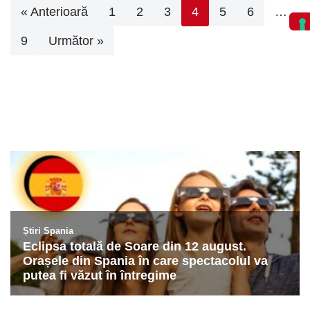
« Anterioară
1
2
3
4
5
6
…
9
Următor »