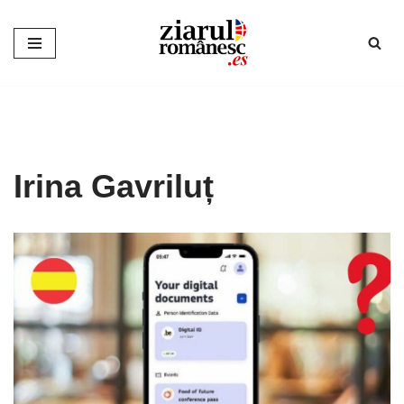
Sari
la
conținut
Irina Gavriluț