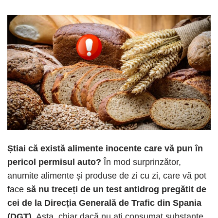
Știai că există alimente inocente care vă pun în
pericol permisul auto?
În mod surprinzător,
anumite alimente și produse de zi cu zi, care vă pot
face
să nu treceți de un test antidrog pregătit de
cei de la Direcția Generală de Trafic din Spania
(DGT)
. Asta, chiar dacă nu ați consumat substanțe