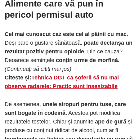
Alimente care vă pun în
pericol permisul auto
Cel mai cunoscut caz este cel al pâinii cu mac.
Deși pare o gustare sănătoasă,
poate declanșa un
rezultat pozitiv pentru opioide
. Din ce cauza?
Deoarece semințele
conțin urme de morfină.
(Continuați să citiți mai jos)
Citește și:
Tehnica DGT ca șoferii să nu mai
observe radarele: Practic sunt insesizabile
De asemenea,
unele siropuri pentru tuse, care
sunt bogate în codeină.
Acestea pot modifica
rezultatele testelor. Chiar și anumite
ape de gură
și
produse cu conținut ridicat de alcool, cum ar f
i
bomboanele cu lichior sau deserturile cu rom
vă