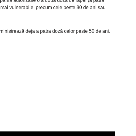
Spania autorizase o a doua doză de rapel (a patra
e mai vulnerabile, precum cele peste 80 de ani sau
dministrează deja a patra doză celor peste 50 de ani.