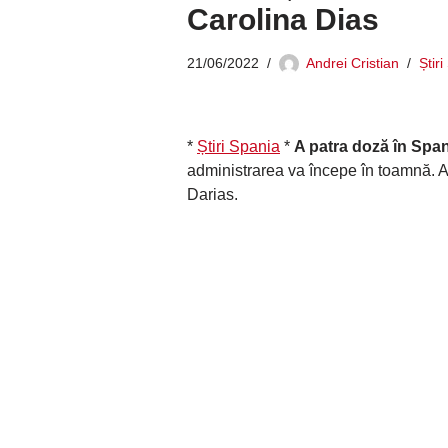
Carolina Dias
21/06/2022
Andrei Cristian
Știr
*
Știri Spania
*
A patra doză în Spa
administrarea va începe în toamnă. An
Darias.