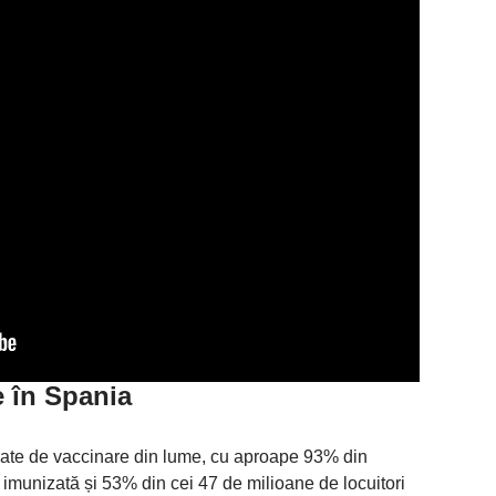
e în Spania
rate de vaccinare din lume, cu aproape 93% din
imunizată și 53% din cei 47 de milioane de locuitori