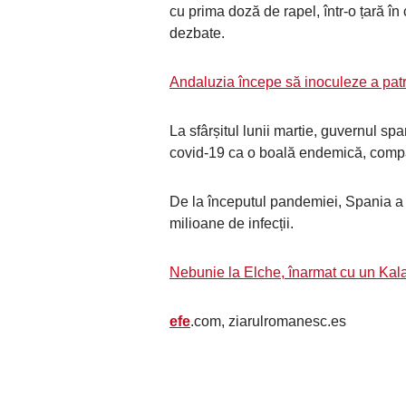
cu prima doză de rapel, într-o țară î
dezbate.
Andaluzia începe să inoculeze a pat
La sfârșitul lunii martie, guvernul sp
covid-19 ca o boală endemică, compa
De la începutul pandemiei, Spania a 
milioane de infecții.
Nebunie la Elche, înarmat cu un Kala
efe
.com, ziarulromanesc.es