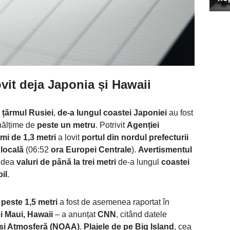
vit deja Japonia și Hawaii
 țărmul Rusiei
,
de-a lungul coastei Japoniei
au fost
nălțime de
peste un metru
. Potrivit
Agenției
mi de 1,3 metri
a lovit
portul din nordul prefecturii
 locală
(06:52
ora Europei Centrale
).
Avertismentul
vedea
valuri de până la trei metri
de-a lungul
coastei
il
.
 peste 1,5 metri
a fost de asemenea raportat în
i Maui, Hawaii
– a anunțat
CNN
, citând datele
 și Atmosferă (NOAA)
.
Plajele de pe Big Island
, cea