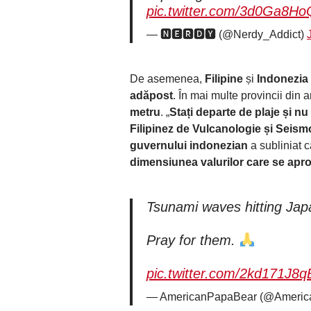
pic.twitter.com/3d0Ga8H
— 🅽🅴🆁🅳🆈 (@Nerdy_Addict)
De asemenea,
Filipine
și
Indonezia
adăpost
. În mai multe provincii din 
metru
. „
Stați departe de plaje și nu
Filipinez de Vulcanologie și Seism
guvernului indonezian
a subliniat c
dimensiunea valurilor care se apr
Tsunami waves hitting Jap
Pray for them.
pic.twitter.com/2kd171J8q
— AmericanPapaBear (@Americ