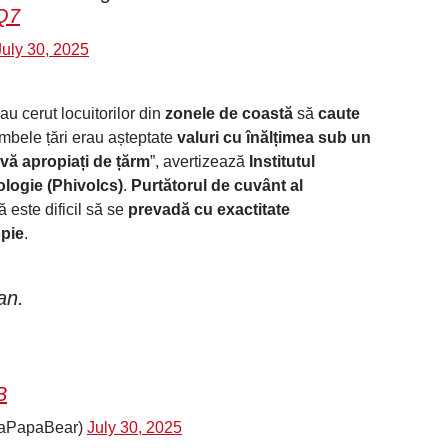
oQ7
July 30, 2025
au cerut locuitorilor din
zonele de coastă
să
caute
ambele țări erau așteptate
valuri cu înălțimea sub un
 vă apropiați de țărm
”, avertizează
Institutul
ologie (Phivolcs)
.
Purtătorul de cuvânt al
ă este dificil să se
prevadă cu exactitate
opie
.
an.
B
aPapaBear)
July 30, 2025