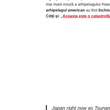
mai mare insulă a arhipelagului Hawa
arhipelagul american
au fost
închis
Citiți și:
„Aceasta este o catastrofă
Japan right now as Tsuna