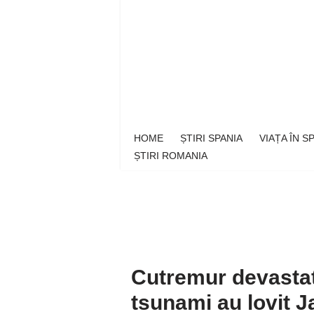
Sari
la
conținut
HOME
ȘTIRI SPANIA
VIAȚA ÎN 
ȘTIRI ROMANIA
Cutremur devastato
tsunami au lovit J