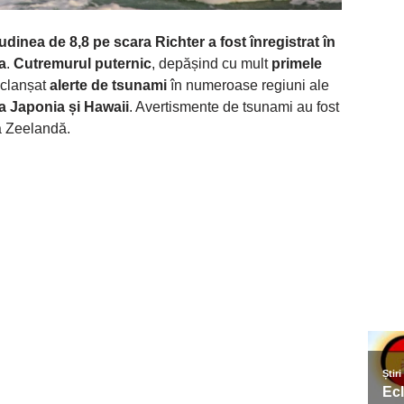
inea de 8,8 pe scara Richter a fost înregistrat în
a
.
Cutremurul puternic
, depășind cu mult
primele
eclanșat
alerte de tsunami
în numeroase regiuni ale
ja Japonia și Hawaii
. Avertismente de tsunami au fost
a Zeelandă.