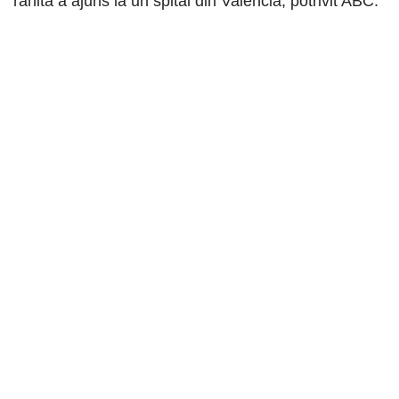
rănită a ajuns la un spital din Valencia, potrivit ABC.