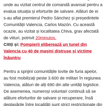
unde au vizitat centrul de comandă avansat pentru a
evalua situația și eforturile de salvare. Alături de ei
s-au aflat premierul Pedro Sánchez și președintele
Comunității Valencia, Carlos Mazón. Cu această
ocazie, au vizitat și localitatea Chiva, grav afectată
de viituri, potrivit
20minutos.
Citiți și:
Pompierii eliberează un tunel din
Valencia cu 40 de mașini distruse și victime
înăuntru
Pentru a sprijini comunitățile lovite de furia apelor,
au fost mobilizați peste 3.600 de militari în regiunea
Valencia, alături de alți 690 din alte unități logistice.
De asemenea, numeroși voluntari continuă să se
alăture eforturilor de salvare și recuperare, însă
deplasările între localități sunt strict restricționate din