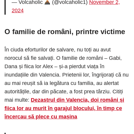
— Volcaholic
(@volcaholic1)
November 2,
2024
O familie de români, printre victime
În ciuda eforturilor de salvare, nu toți au avut
norocul să fie salvați. O familie de români – Gabi,
Dana și fiica lor Alex – și-a pierdut viața în
inundațiile din Valencia. Prietenii lor, îngrijorați că nu
au mai reușit să ia legătura cu familia, au alertat
autoritățile, dar din păcate, a fost prea târziu. Citiți
mai multe:
Dezastrul din Valencia, doi români și
fiica lor au murit în garajul blocului, în timp ce
încercau să plece cu mașina