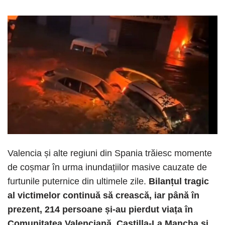
Valencia și alte regiuni din Spania trăiesc momente
de coșmar în urma inundațiilor masive cauzate de
furtunile puternice din ultimele zile.
Bilanțul tragic
al victimelor continuă să crească, iar până în
prezent, 214 persoane și-au pierdut viața în
Comunitatea Valenciană, Castilla-La Mancha și