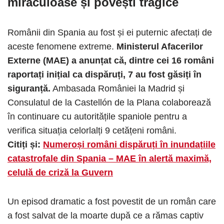
miraculoase și povești tragice
Românii din Spania au fost și ei puternic afectați de
aceste fenomene extreme.
Ministerul Afacerilor
Externe (MAE) a anunțat că, dintre cei 16 români
raportați inițial ca dispăruți, 7 au fost găsiți în
siguranță.
Ambasada României la Madrid și
Consulatul de la Castellón de la Plana colaborează
în continuare cu autoritățile spaniole pentru a
verifica situația celorlalți 9 cetățeni români.
Citiți și:
Numeroși români dispăruți în inundațiile
catastrofale din Spania – MAE în alertă maximă,
celulă de criză la Guvern
Un episod dramatic a fost povestit de un român care
a fost salvat de la moarte după ce a rămas captiv