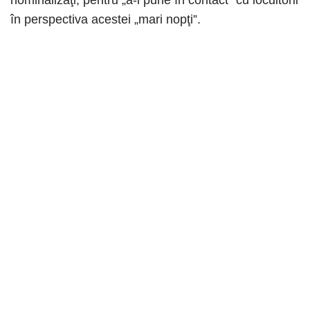
nominalizaţi, pentru „a-i pune în contact” cu locuitorii
în perspectiva acestei „mari nopţi”.