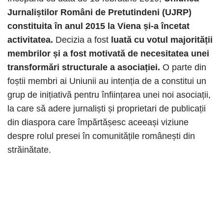
Jurnaliștilor Români de Pretutindeni (UJRP)
constituita în anul 2015 la Viena și-a încetat
activitatea.
Decizia a fost
luată cu votul majorității
membrilor și a fost motivată de necesitatea unei
transformări structurale a asociației.
O parte din
foștii membri ai Uniunii au intenția de a constitui un
grup de inițiativă pentru înființarea unei noi asociații,
la care să adere jurnaliști și proprietari de publicații
din diaspora care împărtășesc aceeași viziune
despre rolul presei în comunitățile românești din
străinătate.