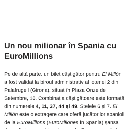
Un nou milionar în Spania cu
EuroMillions
Pe de altă parte, un bilet câștigător pentru
El Milló
n
a fost validat la biroul administrativ al loteriei 2 din
Palafrugell (Girona), situat în Plaza Onze de
Setembre, 10. Combinația câștigătoare este formată
din numerele
4, 11, 37, 44 și 49
. Stelele 6 și 7.
El
Millón
este o extragere care oferă jucătorilor spanioli
de la
EuroMillions
(
EuroMillones
în Spania) șansa