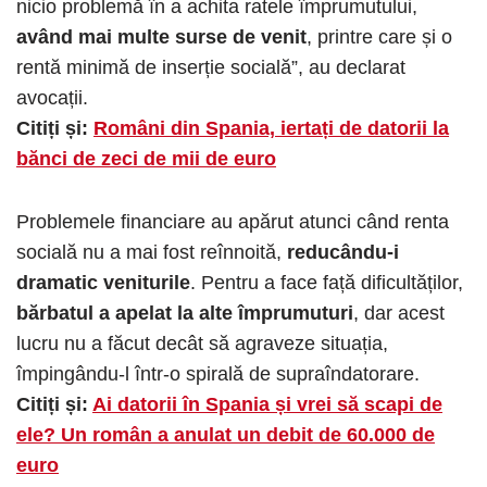
nicio problemă în a achita ratele împrumutului,
având mai multe surse de venit
, printre care și o
rentă minimă de inserție socială”, au declarat
avocații.
Citiți și:
Români din Spania, iertați de datorii la
bănci de zeci de mii de euro
Problemele financiare au apărut atunci când renta
socială nu a mai fost reînnoită,
reducându-i
dramatic veniturile
. Pentru a face față dificultăților,
bărbatul a apelat la alte împrumuturi
, dar acest
lucru nu a făcut decât să agraveze situația,
împingându-l într-o spirală de supraîndatorare.
Citiți și:
Ai datorii în Spania și vrei să scapi de
ele? Un român a anulat un debit de 60.000 de
euro