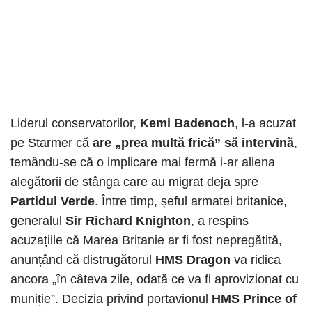
Liderul conservatorilor,
Kemi Badenoch
, l-a acuzat
pe Starmer că
are „prea multă frică” să intervină
,
temându-se că o implicare mai fermă i-ar aliena
alegătorii de stânga care au migrat deja spre
Partidul Verde
. Între timp, șeful armatei britanice,
generalul
Sir Richard Knighton
, a respins
acuzațiile că Marea Britanie ar fi fost nepregătită,
anunțând că distrugătorul
HMS Dragon
va ridica
ancora „în câteva zile, odată ce va fi aprovizionat cu
muniție”. Decizia privind portavionul
HMS Prince of