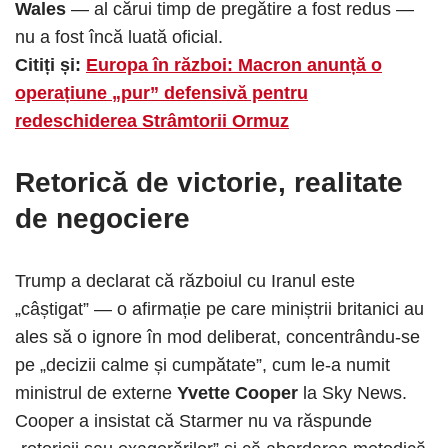
Wales
— al cărui timp de pregătire a fost redus —
nu a fost încă luată oficial.
Citiți și:
Europa în război: Macron anunță o
operațiune „pur” defensivă pentru
redeschiderea Strâmtorii Ormuz
Retorică de victorie, realitate
de negociere
Trump a declarat că războiul cu Iranul este
„câștigat” — o afirmație pe care miniștrii britanici au
ales să o ignore în mod deliberat, concentrându-se
pe „decizii calme și cumpătate”, cum le-a numit
ministrul de externe
Yvette Cooper
la Sky News.
Cooper a insistat că Starmer nu va răspunde