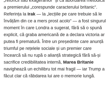
„retoricii sau exagerărilor” și că abordarea metodică
a premierului „corespunde caracterului britanic”.
Referința la
Irak
— la „lecțiile pe care trebuie să le
învățăm din ce a mers prost acolo” — a fost singurul
moment în care Londra a sugerat, fără să o spună
explicit, că graba americană de a declara victoria ar
putea fi prematură. Între un președinte care anunță
triumful pe rețelele sociale și un premier care
încearcă să nu rupă o alianță strategică fără să-și
sacrifice credibilitatea internă,
Marea Britanie
navighează un echilibru tot mai fragil — iar Trump a
făcut clar că răbdarea lui are o memorie lungă.