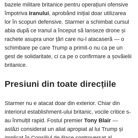
bazele militare britanice pentru operațiuni ofensive
împotriva
Iranului
, aprobând inițial doar utilizarea
lor în scopuri defensive. Starmer a schimbat cursul
abia după ce Iranul a început să lanseze drone și
rachete asupra unor țări care nu-l atacaseră — o
schimbare pe care Trump a primit-o nu ca pe un
gest de solidaritate, ci ca pe o confirmare a șovăielii
britanice.
Presiuni din toate direcțiile
Starmer nu e atacat doar din exterior. Chiar din
interiorul establishment-ului britanic, vocile critice s-
au înmulțit rapid. Fostul premier
Tony Blair
—
astăzi considerat un aliat apropiat al lui Trump și
implicat în Consiliul de Pace controversat al