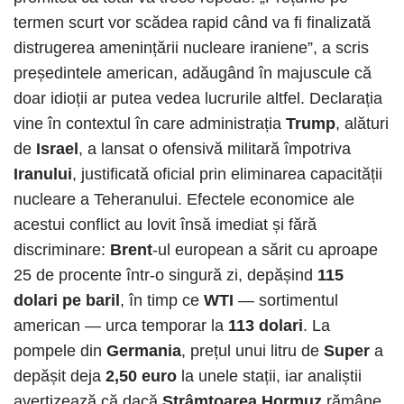
termen scurt vor scădea rapid când va fi finalizată
distrugerea amenințării nucleare iraniene”, a scris
președintele american, adăugând în majuscule că
doar idioții ar putea vedea lucrurile altfel. Declarația
vine în contextul în care administrația
Trump
, alături
de
Israel
, a lansat o ofensivă militară împotriva
Iranului
, justificată oficial prin eliminarea capacității
nucleare a Teheranului. Efectele economice ale
acestui conflict au lovit însă imediat și fără
discriminare:
Brent
-ul european a sărit cu aproape
25 de procente într-o singură zi, depășind
115
dolari pe baril
, în timp ce
WTI
— sortimentul
american — urca temporar la
113 dolari
. La
pompele din
Germania
, prețul unui litru de
Super
a
depășit deja
2,50 euro
la unele stații, iar analiștii
avertizează că dacă
Strâmtoarea Hormuz
rămâne