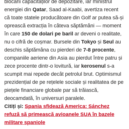
blocării capacităților de depozitare, iar ministrul
energiei din
Qatar
, Saad al-Kaabi, avertiza recent
că toate statele producătoare din Golf ar putea să-și
oprească extracția în câteva săptămâni — moment
în care
150 de dolari pe baril
ar deveni o realitate,
nu o cifră de coșmar. Bursele din
Tokyo
și
Seul
au
deschis săptămâna cu pierderi de
7-8 procente
,
companiile aeriene din Asia au pierdut între patru și
zece procente dintr-o lovitură, iar
kerosenul
s-a
scumpit mai repede decât petrolul brut. Optimismul
prezidențial de pe rețelele sociale și realitatea de pe
piețele financiare globale par să trăiască,
deocamdată, în universuri paralele.
Citiți și:
Spania sfidează America: Sánchez
refuză să primească avioanele SUA în bazele
militare spaniole