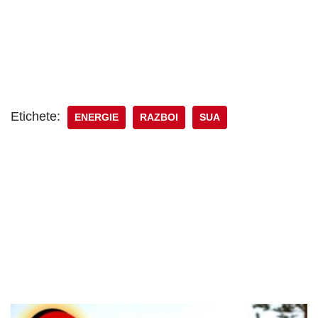
Etichete:
ENERGIE
RAZBOI
SUA