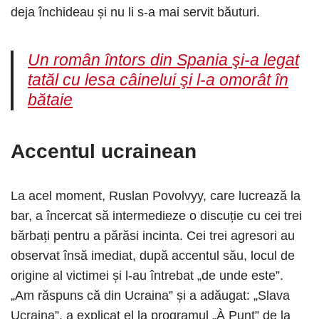
deja închideau și nu li s-a mai servit băuturi.
Un român întors din Spania şi-a legat
tatăl cu lesa câinelui şi l-a omorât în
bătaie
Accentul ucrainean
La acel moment, Ruslan Povolvyy, care lucrează la
bar, a încercat să intermedieze o discuție cu cei trei
bărbați pentru a părăsi incinta. Cei trei agresori au
observat însă imediat, după accentul său, locul de
origine al victimei și l-au întrebat „de unde este”.
„Am răspuns că din Ucraina” și a adăugat: „Slava
Ucraina”, a explicat el la programul „À Punt” de la