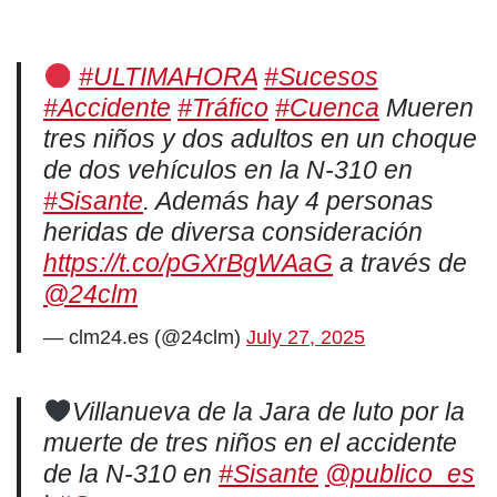
#ULTIMAHORA
#Sucesos
#Accidente
#Tráfico
#Cuenca
Mueren
tres niños y dos adultos en un choque
de dos vehículos en la N-310 en
#Sisante
. Además hay 4 personas
heridas de diversa consideración
https://t.co/pGXrBgWAaG
a través de
@24clm
— clm24.es (@24clm)
July 27, 2025
Villanueva de la Jara de luto por la
muerte de tres niños en el accidente
de la N‑310 en
#Sisante
@publico_es