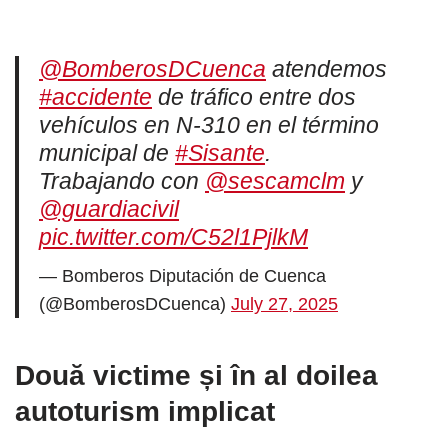
@BomberosDCuenca
atendemos
#accidente
de tráfico entre dos
vehículos en N-310 en el término
municipal de
#Sisante
.
Trabajando con
@sescamclm
y
@guardiacivil
pic.twitter.com/C52l1PjlkM
— Bomberos Diputación de Cuenca
(@BomberosDCuenca)
July 27, 2025
Două victime și în al doilea
autoturism implicat