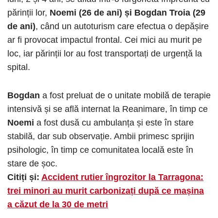
părinții lor,
Noemi (26 de ani) și Bogdan Troia (29
de ani)
, când un autoturism care efectua o depășire
ar fi provocat impactul frontal. Cei mici au murit pe
loc, iar părinții lor au fost transportați de urgență la
spital.
Bogdan
a fost preluat de o unitate mobilă de terapie
intensivă și se află internat la Reanimare, în timp ce
Noemi
a fost dusă cu ambulanța și este în stare
stabilă, dar sub observație. Ambii primesc sprijin
psihologic, în timp ce comunitatea locală este în
stare de șoc.
Citiți și:
Accident rutier îngrozitor la Tarragona:
trei minori au murit carbonizați după ce mașina
a căzut de la 30 de metri