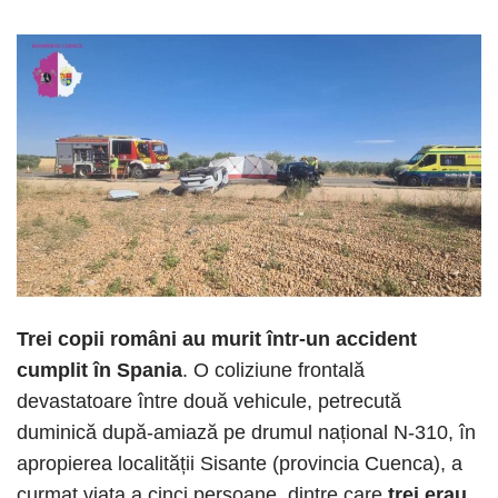
Trei copii români au murit într-un accident
cumplit în Spania
. O coliziune frontală
devastatoare între două vehicule, petrecută
duminică după-amiază pe drumul național N-310, în
apropierea localității Sisante (provincia Cuenca), a
curmat viața a cinci persoane, dintre care
trei erau