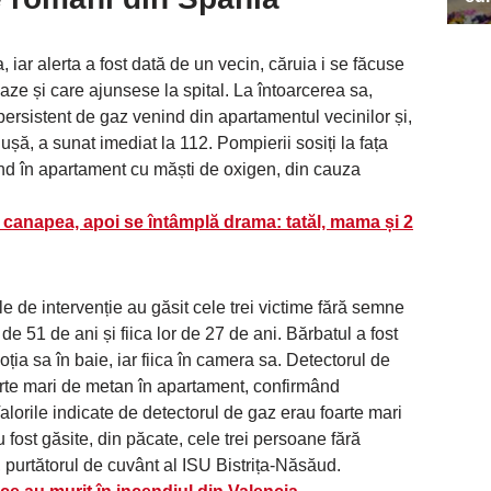
 iar alerta a fost dată de un vecin, căruia i se făcuse
aze și care ajunsese la spital. La întoarcerea sa,
persistent de gaz venind din apartamentul vecinilor și,
ă, a sunat imediat la 112. Pompierii sosiți la fața
rând în apartament cu măști de oxigen, din cauza
e canapea, apoi se întâmplă drama: tatăl, mama și 2
e de intervenție au găsit cele trei victime fără semne
 de 51 de ani și fiica lor de 27 de ani. Bărbatul a fost
ția sa în baie, iar fiica în camera sa. Detectorul de
oarte mari de metan în apartament, confirmând
lorile indicate de detectorul de gaz erau foarte mari
fost găsite, din păcate, cele trei persoane fără
 purtătorul de cuvânt al ISU Bistrița-Năsăud.