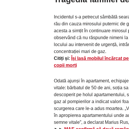
Incidentul s-a petrecut sâmbătă seara,
rău din cauza mirosului puternic de g
acesta a simțit în continuare mirosul 
observând că nu răspunde nimeni la uș
locului au intervenit de urgență, int
concentrației mari de gaz.
Citiți și:
Își lasă mobilul încărcat p
copii morți
Odată ajunși în apartament, echipajel
vitale: bărbatul de 50 de ani, soția sa
descoperit pe holul apartamentului, so
gaz al pompierilor a indicat valori f
scurgerea care le-a adus moartea. „Va
în apropierea apartamentului unde au 
semne vitale”, a declarat Marius Rus,