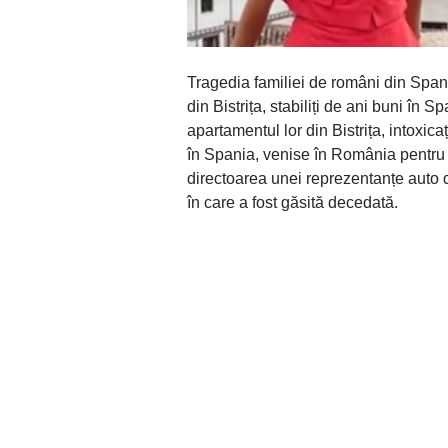
Tragedia familiei de români din Spani
din Bistrița, stabiliți de ani buni în Spa
apartamentul lor din Bistrița, intoxic
în Spania, venise în România pentru 
directoarea unei reprezentanțe auto d
în care a fost găsită decedată.