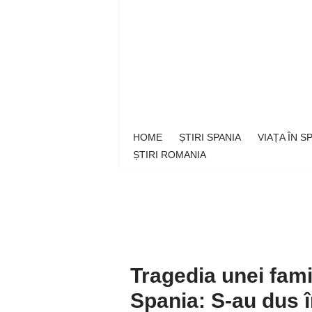
Sari
la
conținut
HOME
ȘTIRI SPANIA
VIAȚA ÎN 
ȘTIRI ROMANIA
Tragedia unei fami
Spania: S-au dus î