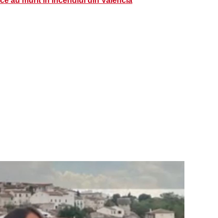
 au murit în incendiul din Valencia