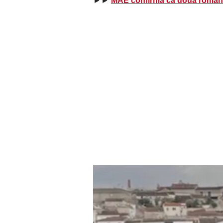
►►
MAE confirmă că două românce