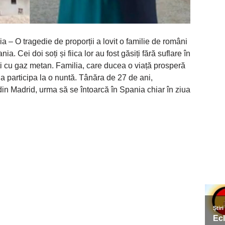
a – O tragedie de proporții a lovit o familie de români
nia. Cei doi soți și fiica lor au fost găsiți fără suflare în
ați cu gaz metan. Familia, care ducea o viață prosperă
a participa la o nuntă. Tânăra de 27 de ani,
in Madrid, urma să se întoarcă în Spania chiar în ziua