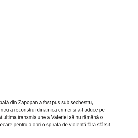
ipală din Zapopan a fost pus sub sechestru,
entru a reconstrui dinamica crimei și a-l aduce pe
ncât ultima transmisiune a Valeriei să nu rămână o
ecare pentru a opri o spirală de violență fără sfârșit