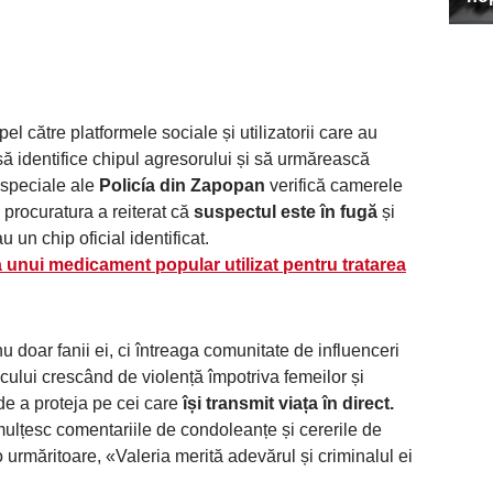
pel către platformele sociale și utilizatorii care au
să identifice chipul agresorului și să urmărească
e speciale ale
Policía din Zapopan
verifică camerele
procuratura a reiterat că
suspectul este în fugă
și
n chip oficial identificat.
 unui medicament popular utilizat pentru tratarea
 doar fanii ei, ci întreaga comunitate de influenceri
cului crescând de violență împotriva femeilor și
de a proteja pe cei care
își transmit viața în direct.
nmulțesc comentariile de condoleanțe și cererile de
 urmăritoare, «Valeria merită adevărul și criminalul ei