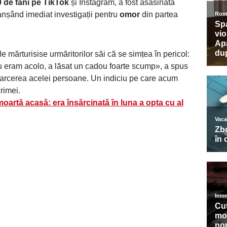
 de fani pe TikTok
și Instagram, a fost asasinată
nșând imediat investigații pentru
omor
din partea
 mărturisise urmăritorilor săi că se simțea în pericol:
nu eram acolo, a lăsat un cadou foarte scump», a spus
arcerea acelei persoane. Un indiciu pe care acum
rimei.
oartă acasă: era însărcinată în luna a opta cu al