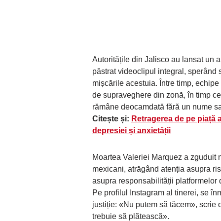
Autoritățile din Jalisco au lansat un a
păstrat videoclipul integral, sperând 
mișcările acestuia. Între timp, echip
de supraveghere din zonă, în timp ce 
rămâne deocamdată fără un nume sau u
Citește și:
Retragerea de pe piață a
depresiei și anxietății
Moartea Valeriei Marquez a zguduit nu
mexicani, atrăgând atenția asupra ris
asupra responsabilității platformelor 
Pe profilul Instagram al tinerei, se î
justiție: «Nu putem să tăcem», scrie o
trebuie să plătească».