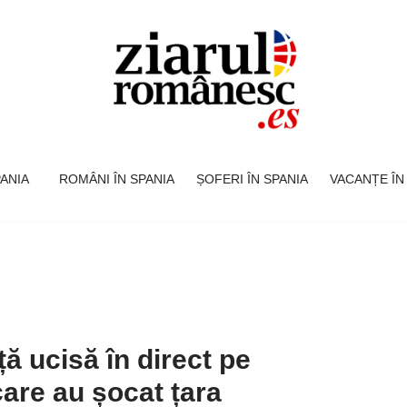
SPANIA
ROMÂNI ÎN SPANIA
ȘOFERI ÎN SPANIA
VACANȚE ÎN
ță ucisă în direct pe
care au șocat țara