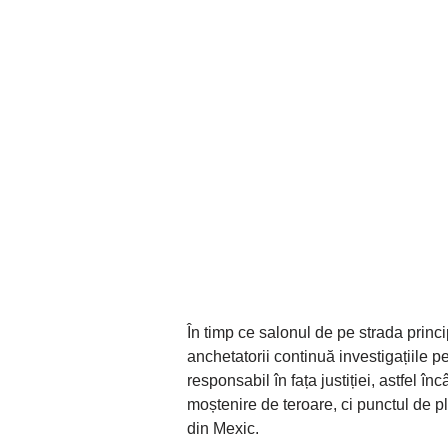
În timp ce salonul de pe strada princ
anchetatorii continuă investigațiile p
responsabil în fața justiției, astfel î
moștenire de teroare, ci punctul de pl
din Mexic.