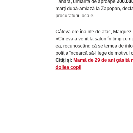
Tânăra, urmărită de aproape
200.000
marți după-amiază la Zapopan, decla
procuraturii locale.
Câteva ore înainte de atac, Marquez le
«Cineva a venit la salon în timp ce 
ea, recunoscând că se temea de înto
poliția încearcă să-l lege de motivul c
Citiți și:
Mamă de 29 de ani găsită m
doilea copil