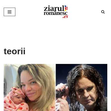
Sari
la
conținut
teorii