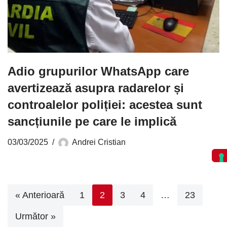
Adio grupurilor WhatsApp care
avertizează asupra radarelor și
controalelor poliției: acestea sunt
sancțiunile pe care le implică
03/03/2025
Andrei Cristian
« Anterioară
1
2
3
4
…
23
Următor »