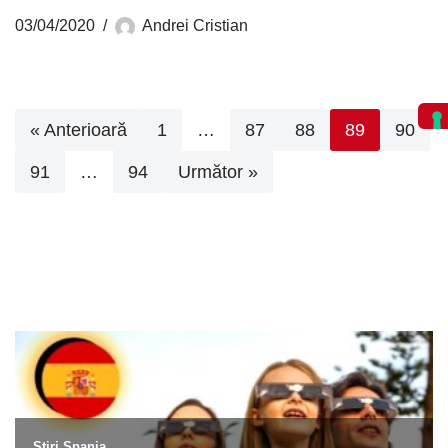
03/04/2020
Andrei Cristian
« Anterioară
1
…
87
88
89
90
91
…
94
Următor »