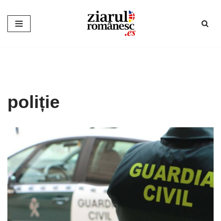
Sari
la
conținut
poliție