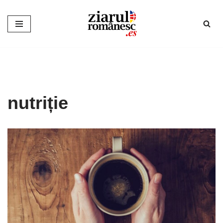
Sari
la
conținut
nutriție