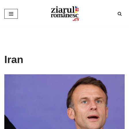
Sari
la
conținut
Iran