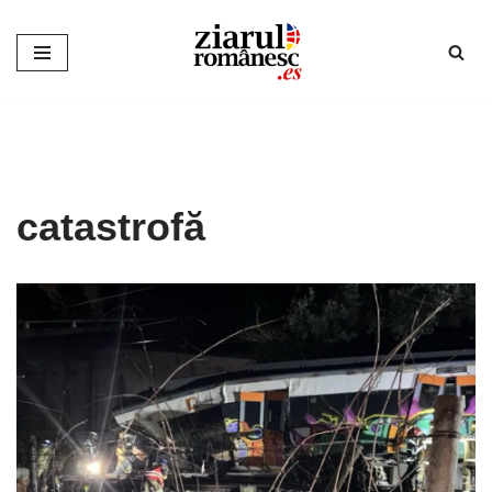
Sari
la
conținut
catastrofă