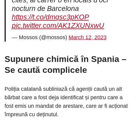
cites, al carrer o en locals d’oci
nocturn de Barcelona
https://t.co/dmqsc3pKOP
pic.twitter.com/AK1ZXUNxwU
— Mossos (@mossos)
March 12, 2023
Supunere chimică în Spania
–
Se caută complicele
Poliția catalană subliniază că agenții caută un alt
bărbat care a fost deja identificat și pentru care a
fost emis un mandat de arestare, care ar fi acționat
împreună cu deținutul.