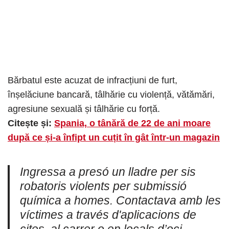
Bărbatul este acuzat de infracțiuni de furt,
înșelăciune bancară, tâlhărie cu violență, vătămări,
agresiune sexuală și tâlhărie cu forță.
Citește și:
Spania, o tânără de 22 de ani moare
după ce și-a înfipt un cuțit în gât într-un magazin
Ingressa a presó un lladre per sis
robatoris violents per submissió
química a homes. Contactava amb les
víctimes a través d'aplicacions de