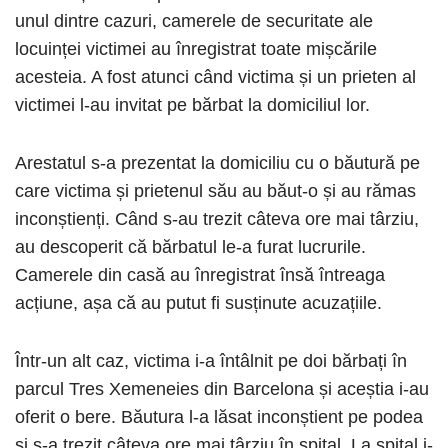
unul dintre cazuri, camerele de securitate ale
locuinței victimei au înregistrat toate mișcările
acesteia. A fost atunci când victima și un prieten al
victimei l-au invitat pe bărbat la domiciliul lor.
Arestatul s-a prezentat la domiciliu cu o băutură pe
care victima și prietenul său au băut-o și au rămas
inconștienți. Când s-au trezit câteva ore mai târziu,
au descoperit că bărbatul le-a furat lucrurile.
Camerele din casă au înregistrat însă întreaga
acțiune, așa că au putut fi susținute acuzațiile.
Într-un alt caz, victima i-a întâlnit pe doi bărbați în
parcul Tres Xemeneies din Barcelona și aceștia i-au
oferit o bere. Băutura l-a lăsat inconștient pe podea
și s-a trezit câteva ore mai târziu în spital. La spital i-