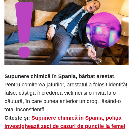
Supunere chimică în Spania, bărbat arestat
.
Pentru comiterea jafurilor, arestatul a folosit identități
false, câștiga încrederea victimei și o invita ​​la o
băutură, în care punea anterior un drog, lăsând-o
total inconștientă.
Citește și:
Supunere chimică în Spania, poliția
investighează zeci de cazuri de puncție la femei