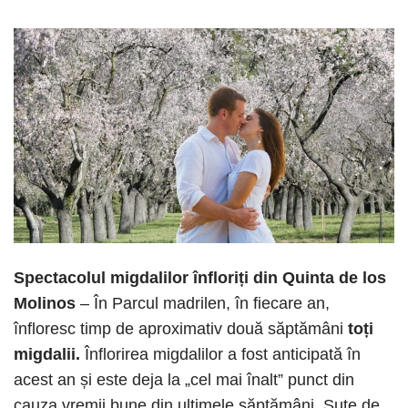
Spectacolul migdalilor înfloriți din Quinta de los
Molinos
– În Parcul madrilen, în fiecare an,
înfloresc timp de aproximativ două săptămâni
toți
migdalii.
Înflorirea migdalilor a fost anticipată în
acest an și este deja la „cel mai înalt” punct din
cauza vremii bune din ultimele săptămâni. Sute de