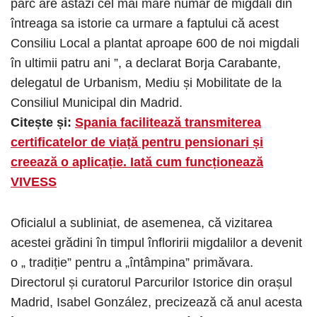
parc are astăzi cel mai mare număr de migdali din
întreaga sa istorie ca urmare a faptului că acest
Consiliu Local a plantat aproape 600 de noi migdali
în ultimii patru ani ”, a declarat Borja Carabante,
delegatul de Urbanism, Mediu și Mobilitate de la
Consiliul Municipal din Madrid.
Citește și:
Spania facilitează transmiterea
certificatelor de viață pentru pensionari și
creează o aplicație. Iată cum funcționează
VIVESS
Oficialul a subliniat, de asemenea, că vizitarea
acestei grădini în timpul înfloririi migdalilor a devenit
o „ tradiție” pentru a „întâmpina” primăvara.
Directorul și curatorul Parcurilor Istorice din orașul
Madrid, Isabel González, precizează că anul acesta