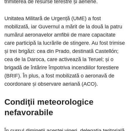
trimiterea de resurse terestre și aeriene.
Unitatea Militară de Urgență (UME) a ​​fost
mobilizată, iar Guvernul a mărit de la două la patru
numărul aeronavelor amfibii de mare capacitate
care participă la lucrările de stingere. Au fost trimise
și trei brigăzi: cea din Prado, destinată Castellón;
cea de la Daroca, care activează la Teruel; și o
brigadă de întărire împotriva incendiilor forestiere
(BRIF). În plus, a fost mobilizată o aeronavă de
coordonare și observare aeriană (ACO).
Condiţii meteorologice
nefavorabile
În cursul dimineții acestei vineri, delegația teritorială