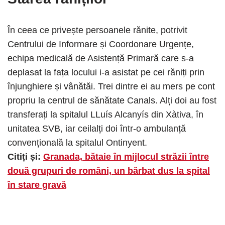
În ceea ce privește persoanele rănite, potrivit
Centrului de Informare și Coordonare Urgențe,
echipa medicală de Asistență Primară care s-a
deplasat la fața locului i-a asistat pe cei răniți prin
înjunghiere și vânătăi. Trei dintre ei au mers pe cont
propriu la centrul de sănătate Canals. Alți doi au fost
transferați la spitalul LLuís Alcanyís din Xàtiva, în
unitatea SVB, iar ceilalți doi într-o ambulanță
convențională la spitalul Ontinyent.
Citiți și:
Granada, bătaie în mijlocul străzii între
două grupuri de români, un bărbat dus la spital
în stare gravă