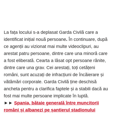
La fața locului s-a deplasat Garda Civilă care a
identificat inițial nouă persoane
.
În continuare, după
ce agenții au vizionat mai multe videoclipuri, au
arestat patru persoane, dintre care una minoră care
a fost eliberată. Cearta a lăsat opt ​​persoane rănite,
dintre care una grav. Cei arestați, toți cetățeni
români, sunt acuzați de infracțiuni de încăierare și
vătămări corporale. Garda Civilă ține deschisă
ancheta pentru a clarifica faptele și a stabili dacă au
fost mai multe persoane implicate în luptă.
►►
Spania, bătaie generală între muncitorii
români și albanezi pe șantierul stadionului