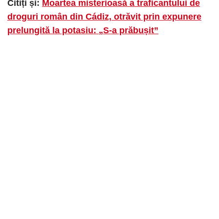
Citiți și:
Moartea misterioasă a traficantului de
droguri român din Cádiz, otrăvit prin expunere
prelungită la potasiu: „S-a prăbușit”