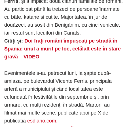
Ferris
, și a implicat două clanuri familiale de români.
Au participat până la treizeci de persoane înarmate
cu bâte, katane și cuțite. Majoritatea, în jur de
douăzeci, au sosit din Benigànim, cu cinci vehicule,
iar restul sunt locuitori din Canals.
Citiți și:
Doi frați români împușcați pe stradă în
Spania: unul a murit pe loc, celălalt este în stare
gravă – VIDEO
Evenimentele s-au petrecut luni, la șapte după-
amiaza, pe bulevardul Vicente Ferris, principala
arteră a municipiului și când localitatea este
cufundată în festivitățile din septembrie și, prin
urmare, cu mulți rezidenți în stradă. Martorii au
filmat mai multe scene, publicate apoi pe X de
publicatia
esdiario.com.