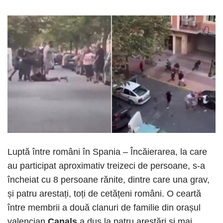
Luptă între români în Spania – Încăierarea, la care
au participat aproximativ treizeci de persoane, s-a
încheiat cu 8 persoane rănite, dintre care una grav,
și patru arestați, toți de cetățeni români. O ceartă
între membrii a două clanuri de familie din orașul
valencian
Canals
a dus la patru arestări și mai