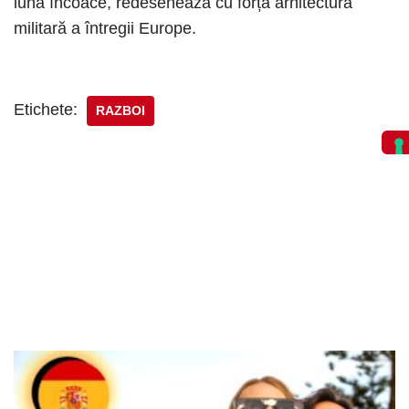
lună încoace, redesenează cu forța arhitectura
militară a întregii Europe.
Etichete:
RAZBOI