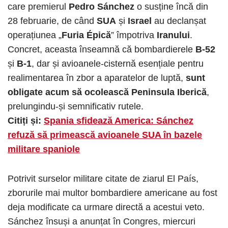
care premierul
Pedro Sánchez
o susține încă din
28 februarie, de când
SUA
și
Israel
au declanșat
operațiunea „
Furia Épică
” împotriva
Iranului
.
Concret, aceasta înseamnă că bombardierele
B-52
și
B-1
, dar și avioanele-cisternă esențiale pentru
realimentarea în zbor a aparatelor de luptă,
sunt
obligate acum să ocolească Peninsula Iberică
,
prelungindu-și semnificativ rutele.
Citiți și:
Spania sfidează America: Sánchez
refuză să primească avioanele SUA în bazele
militare spaniole
Potrivit surselor militare citate de ziarul El País,
zborurile mai multor bombardiere americane au fost
deja modificate ca urmare directă a acestui veto.
Sánchez însuși a anunțat în Congres, miercuri