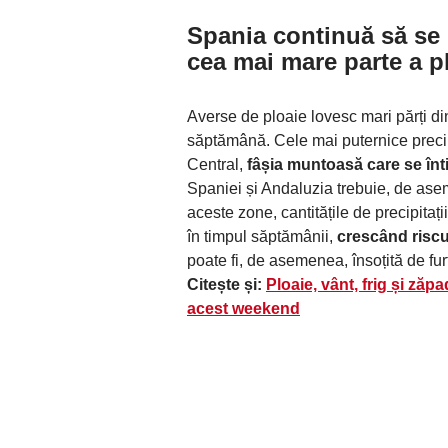
Spania continuă să se 
cea mai mare parte a p
Averse de ploaie lovesc mari părți di
săptămână. Cele mai puternice precipi
Central,
fâșia muntoasă care se înti
Spaniei și Andaluzia trebuie, de ase
aceste zone, cantitățile de precipitați
în timpul săptămânii,
crescând riscu
poate fi, de asemenea, însoțită de fur
Citește și:
Ploaie, vânt, frig și ză
acest weekend