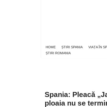
Sari
la
conținut
HOME
ȘTIRI SPANIA
VIAȚA ÎN 
ȘTIRI ROMANIA
Spania: Pleacă „J
ploaia nu se termin