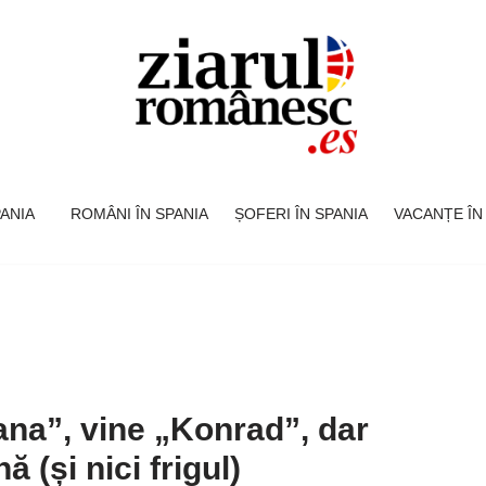
SPANIA
ROMÂNI ÎN SPANIA
ȘOFERI ÎN SPANIA
VACANȚE ÎN
ana”, vine „Konrad”, dar
ă (și nici frigul)