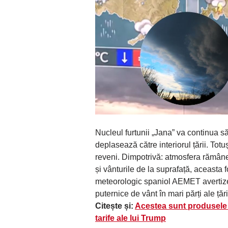
Nucleul furtunii „Jana” va continua 
deplasează către interiorul țării. To
reveni. Dimpotrivă: atmosfera rămâne 
și vânturile de la suprafață, aceasta
meteorologic spaniol AEMET avertizează
puternice de vânt în mari părți ale țări
Citește și:
Acestea sunt produsele a
tarife ale lui Trump