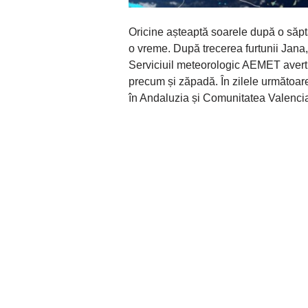
Oricine așteaptă soarele după o săp
o vreme. După trecerea furtunii Jana
Serviciuil meteorologic AEMET avert
precum și zăpadă. În zilele următoare 
în Andaluzia și Comunitatea Valenci