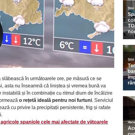
să slăbească în următoarele ore, pe măsură ce se
tuși, asta nu înseamnă că liniștea și vremea bună va
instabilă și în combinație cu ritmul diurn de încălzire
 formează
o rețetă ideală pentru noi furtuni
. Serviciul
 cu privire la precipitații persistente, frig și rafale
i.
gricole spaniole cele mai afectate de viitoarele