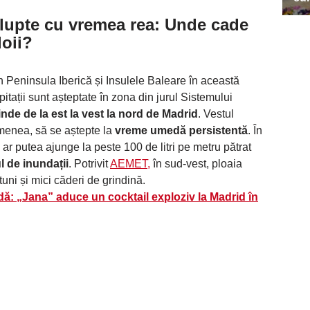
lupte cu vremea rea
: Unde cade
loii?
n Peninsula Iberică și Insulele Baleare în această
tații sunt așteptate în zona din jurul Sistemului
nde de la est la vest la nord de Madrid
. Vestul
menea, să se aștepte la
vreme umedă persistentă
. În
i ar putea ajunge la peste 100 de litri pe metru pătrat
l de inundații
. Potrivit
AEMET,
în sud-vest, ploaia
tuni și mici căderi de grindină.
padă: „Jana” aduce un cocktail exploziv la Madrid în