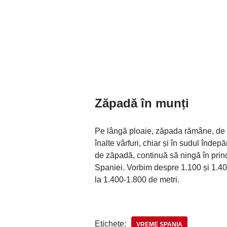
Zăpadă în munți
Pe lângă ploaie, zăpada rămâne, de a
înalte vârfuri, chiar și în sudul îndep
de zăpadă, continuă să ningă în princ
Spaniei. Vorbim despre 1.100 și 1.400
la 1.400-1.800 de metri.
Etichete:
VREME SPANIA